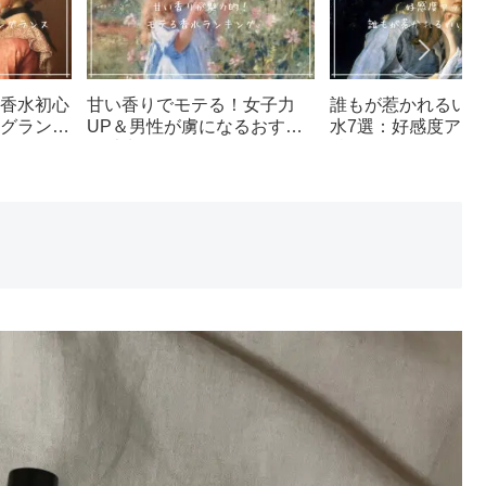
香水初心
甘い香りでモテる！女子力
誰もが惹かれるいい
グランス
UP＆男性が虜になるおすす
水7選：好感度アッ
め香水TOP7
特集