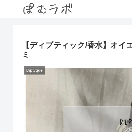
【ディプティック/香水】オイ
ミ
Diptyque