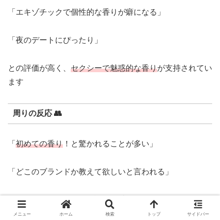
「エキゾチックで個性的な香りが癖になる」
「夜のデートにぴったり」
との評価が高く、
セクシーで魅惑的な香り
が支持されてい
ます
周りの反応 👥
「
初めての香り
！と驚かれることが多い」
「どこのブランドか教えて欲しいと言われる」
などなど、周囲からも好評価の香り
メニュー
ホーム
検索
トップ
サイドバー