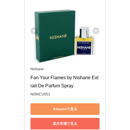
Nishane
Fan Your Flames by Nishane Ext
rait De Parfum Spray
NISNCU051
Amazonで見る
楽天市場で見る