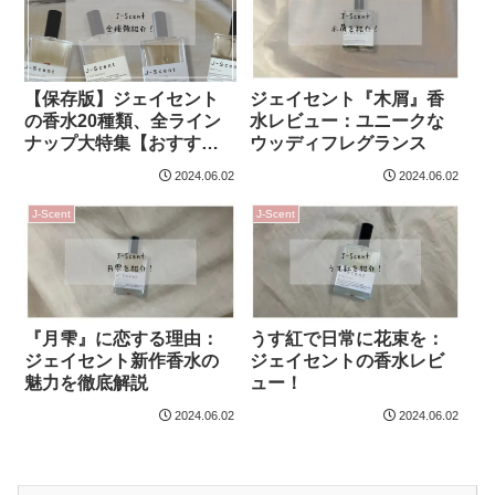
【保存版】ジェイセント
ジェイセント『木屑』香
の香水20種類、全ライン
水レビュー：ユニークな
ナップ大特集【おすす
ウッディフレグランス
め】
2024.06.02
2024.06.02
J-Scent
J-Scent
『月雫』に恋する理由：
うす紅で日常に花束を：
ジェイセント新作香水の
ジェイセントの香水レビ
魅力を徹底解説
ュー！
2024.06.02
2024.06.02