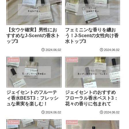
【女ウケ確実】男性にお
フェミニンな香りを纏お
すすめなJ-Scentの香水ト
う！J-Scentの女性向け香
ップ3
水トップ3
2024.06.02
2024.06.02
J-Scent
J-Scent
ジェイセントのフルーテ
ジェイセントのおすすめ
ィ香水BEST3：フレッシ
フローラル香水ベスト3：
ュな果実を楽しむ！
花々の香りに包まれて
2024.06.02
2024.06.02
J-Scent
J-Scent