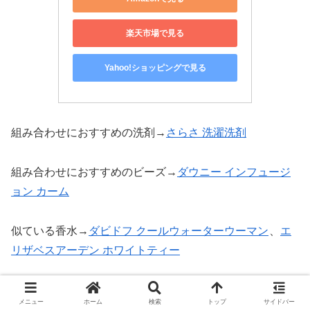
楽天市場で見る
Yahoo!ショッピングで見る
組み合わせにおすすめの洗剤→
さらさ 洗濯洗剤
組み合わせにおすすめのビーズ→
ダウニー インフュージ
ョン カーム
似ている香水→
ダビドフ クールウォーターウーマン
、
エ
リザベスアーデン ホワイトティー
ソフランまとめ&ランキング
メニュー
ホーム
検索
トップ
サイドバー