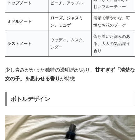
トップノート
ピーチ、アップル
甘いフルーティー
ローズ、ジャスミ
清楚で華やかな、可
ミドルノート
ン、ミュゲ
憐なお花のブーケ
落ち着いた深みのあ
ウッディ、ムスク、
ラストノート
る、大人の気品漂う
シダー
香り
少し青みがかった独特の透明感があり、
甘すぎず「清楚な
女の子」を思わせる香り
が特徴
ボトルデザイン